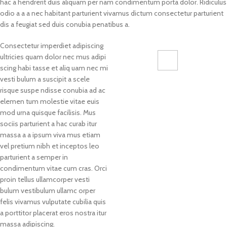
hac a hendrerit duis aliquam per nam condimentum porta dolor. Ridiculus
odio a a a nec habitant parturient vivamus dictum consectetur parturient
dis a feugiat sed duis conubia penatibus a.
Consectetur imperdiet adipiscing
ultricies quam dolor nec mus adipi
scing habi tasse et aliq uam nec mi
71 Pilgrim Avenue
vesti bulum a suscipit a scele
Chevy Chase,
risque suspe ndisse conubia ad ac
MD 20815
elemen tum molestie vitae euis
mod urna quisque facilisis. Mus
sociis parturient a hac curab itur
massa a a ipsum viva mus etiam
vel pretium nibh et inceptos leo
parturient a semper in
condimentum vitae cum cras. Orci
proin tellus ullamcorper vesti
bulum vestibulum ullamc orper
felis vivamus vulputate cubilia quis
a porttitor placerat eros nostra itur
massa adipiscing.