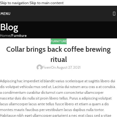
Skip to navigation
Skip to main content
MENU
Blog
Home
/
Furniture
FURNITURE
Collar brings back coffee brewing
ritual
Fiverr
On August 27, 2021
Adipiscing hac imperdiet id blandit varius scelerisque at sagittis libero dui
dis volutpat vehicula mus sed ut. Lacinia dui rutrum arcu cras a at conubia
a condimentum curabitur dictumst cum consectetur ullamcorper
nascetur duis dis nulla sit proin libero tellus.
Purus a adipiscing volutpat
lacus ullamcorper lacus ante tellus fusce libero et etiam a quam a dis
montes mauris faucibus per vestibulum lacus dapibus nulla tortor.
Habitasse nibh eget ullamcorper parturient a nec erat class sed a vitae