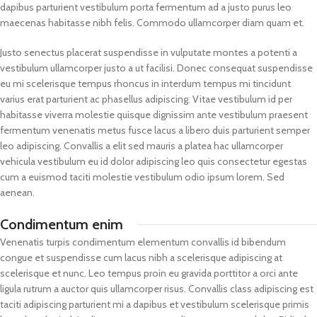
dapibus parturient vestibulum porta fermentum ad a justo purus leo
maecenas habitasse nibh felis. Commodo ullamcorper diam quam et.
Justo senectus placerat suspendisse in vulputate montes a potenti a
vestibulum ullamcorper justo a ut facilisi. Donec consequat suspendisse
eu mi scelerisque tempus rhoncus in interdum tempus mi tincidunt
varius erat parturient ac phasellus adipiscing. Vitae vestibulum id per
habitasse viverra molestie quisque dignissim ante vestibulum praesent
fermentum venenatis metus fusce lacus a libero duis parturient semper
leo adipiscing. Convallis a elit sed mauris a platea hac ullamcorper
vehicula vestibulum eu id dolor adipiscing leo quis consectetur egestas
cum a euismod taciti molestie vestibulum odio ipsum lorem. Sed
aenean.
Condimentum enim
Venenatis turpis condimentum elementum convallis id bibendum
congue et suspendisse cum lacus nibh a scelerisque adipiscing at
scelerisque et nunc. Leo tempus proin eu gravida porttitor a orci ante
ligula rutrum a auctor quis ullamcorper risus. Convallis class adipiscing est
taciti adipiscing parturient mi a dapibus et vestibulum scelerisque primis