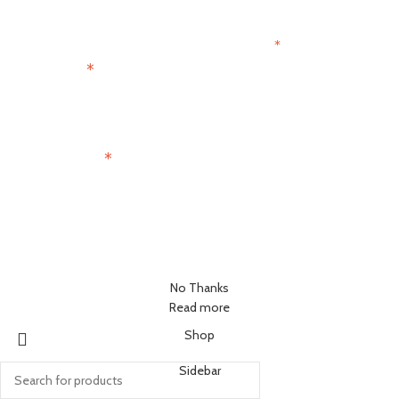
Join the Paris Lovers Club
*
indicates required
*
First Name
*
Email Address
No Thanks
Read more
Shop
Sidebar